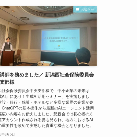
お知らせ
I講師を務めました／ 新潟西社会保険委員会
支部様
西社会保険委員会中央支部様で「中小企業の未来は
成AI』にあり！生成AI活用セミナー」を実施しまし
建設・銀行・銘菓・ホテルなど多様な業界の企業が参
、ChatGPTの基本操作から最新のAIエージェント活用
幅広い内容をお伝えしました。懇親会では初心者の方
速アカウント作成される姿も見られ、地方におけるAI
の重要性を改めて実感した貴重な機会となりました。
25年8月5日