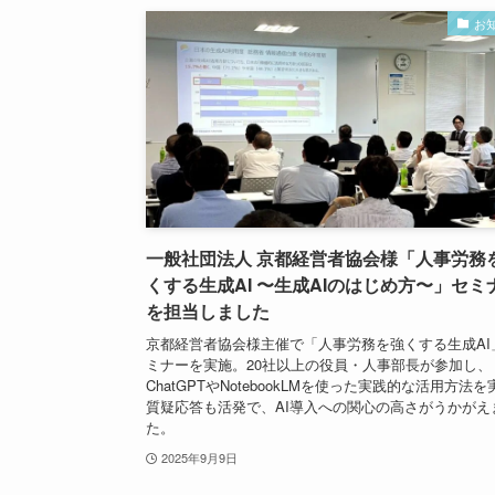
お
一般社団法人 京都経営者協会様「人事労務
くする生成AI 〜生成AIのはじめ方〜」セミ
を担当しました
京都経営者協会様主催で「人事労務を強くする生成AI
ミナーを実施。20社以上の役員・人事部長が参加し、
ChatGPTやNotebookLMを使った実践的な活用方法
質疑応答も活発で、AI導入への関心の高さがうかがえ
た。
2025年9月9日