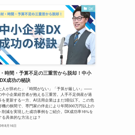
DX
・時間・予算不足の三重苦から脱却！中小
DX成功の秘訣
た人が辞めた」「時間がない」「予算が厳しい」——
の中小企業経営者が抱える三重苦。人手不足倒産が過
多を更新する一方、AI活用企業はまだ3割以下。この危
好機の狭間で、専門家の伴走により年間300万円以上の
ト削減を実現した成功事例をご紹介。DX成功率16%を
する具体的な方法とは？
25年8月16日