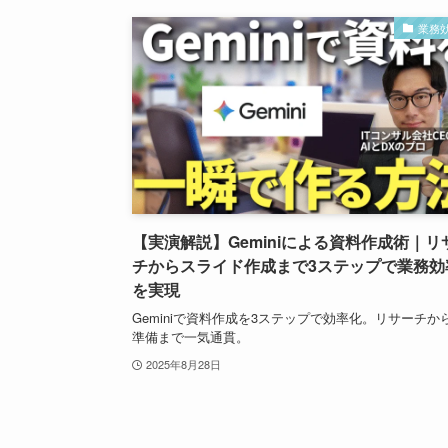
業務
【実演解説】Geminiによる資料作成術｜リ
チからスライド作成まで3ステップで業務効
を実現
Geminiで資料作成を3ステップで効率化。リサーチか
準備まで一気通貫。
2025年8月28日