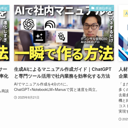
効率化
業務効率化
サー
生成AIによるマニュアル作成ガイド｜ChatGPT
人材
率化
と専門ツール活用で社内業務を効率化する方法
企業
AIでマニュアル作成を4分の1に。
「ま
ChatGPT×NotebookLM×Manusで質と速度を両立。
多く
ら商談
去最
2025年8月21日
機と
コス
実現
20