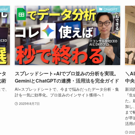
opilot
ChatGPT
ータ
スプレッドシート×AIでプロ並みの分析を実現。
＼A
化術
GeminiとChatGPTの連携・活用法を完全ガイド
中央
まで、
AI×スプレッドシートで、今まで悩みだったデータ分析・集
新潟
計を一気に効率化。プロ並みのインサイト獲得へ！
『生
た。
2025年8月7日
加し
まで
が早
活用
20