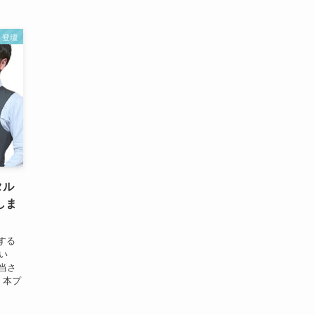
・登壇
タル
しま
する
い
当さ
 本プ