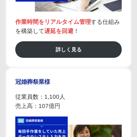
作業時間をリアルタイム管理
する仕組み
を構築して
遅延を回避
！
詳しく見る
冠婚葬祭業様
従業員数：1,100人
売上高：107億円