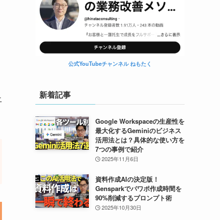
実
公式YouTubeチャンネル ねもたく
新着記事
上
Google Workspaceの生産性を
最大化するGeminiのビジネス
活用法とは？具体的な使い方を
7つの事例で紹介
2025年11月6日
資料作成AIの決定版！
Gensparkでパワポ作成時間を
90%削減するプロンプト術
2025年10月30日