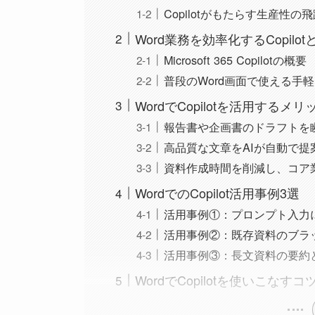
Copilotがもたらす生産性の
Word業務を効率化するCopilot
Microsoft 365 Copilotの概要
普段のWord画面で使える手
WordでCopilotを活用するメリ
報告書や企画書のドラフトを
高品質な文章をAIが自動で提
資料作成時間を削減し、コア
WordでのCopilot活用事例3選
活用事例①：プロンプト入力
活用事例②：既存資料のブラ
活用事例③：長文資料の要約
WordでCopilotを使いこなす