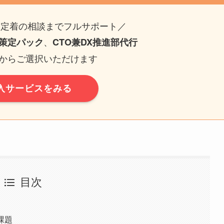
用定着の相談までフルサポート／
、
策定パック
CTO兼DX推進部代行
ンからご選択いただけます
導入サービスをみる
目次
由
課題