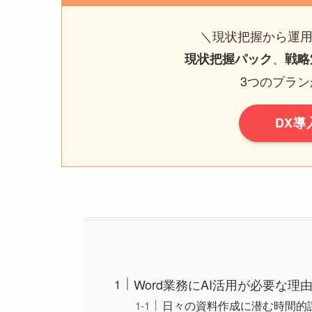
＼現状把握から運
、
現状把握パック
戦略
3つのプラ
DX
Word業務にAI活用が必要な理
日々の資料作成に潜む時間的