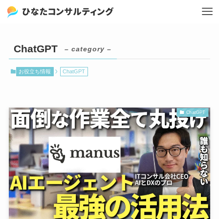
ChatGPT
– category –
お役立ち情報
ChatGPT
ChatGPT