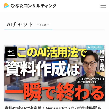
AIチャット
– tag –
業務効率化
資料作成AIの決定版！Gensparkでパワポ作成時間を